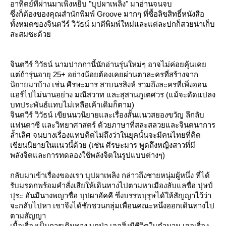
อาทิตย์ที่ผ่านมาเพิ่งหยิบ "บุปผาเพลิง" มาอ่านจนจบ
ซึ่งก็ต้องของคุณสำนักพิมพ์ Groove มากๆ ที่ซื้อลิขสิทธิ์หนังสือ
ทั้งหมดของจินตวีร์ วิวัธน์ มาตีพิมพ์ใหม่และแต่ละปกก็สวยน่าเก็บ
สะสมซะด้ว
จินตวีร์ วิวัธน์ นามปากกานี้นักอ่านรุ่นใหม่ๆ อาจไม่ค่อยคุ้นเค
ต่ถ้ารุ่นอายุ 25+ อย่างน้อยต้องเคยผ่านตาละครที่สร้างจาก
นิยายมาบ้าง เช่น ศีรษะมาร สาบนรสิงห์ รวมถึงละครที่เพิ่งออน
อร์ไปไม่นานอย่าง มณีสวาท และสุสานภูเตศวร (แม้จะดัดแปลง
บทประพันธ์แทบไม่เหลือเค้าเดิมก็ตาม)
จินตวีร์ วิวัธน์ เขียนนวนิยายและเรื่องสั้นแนวสยองขวัญ ลึกลับ
ฟนตาซี และวิทยาศาสตร์ ด้วยภาษาที่สละสลวยและจินตนาการ
ล้ำเลิศ จนบางเรื่องแทบคิดไม่ถึงว่าในยุคนั้นจะมีคนไทยที่คิด
เขียนนิยายในแนวนี้ด้วย (เช่น ศีรษะมาร พูดถึงหญิงสาวที่มี
พลังจิตและการทดลองใช้พลังจิตในรูปแบบต่างๆ)
กลับมาเข้าเรื่องของเรา บุปผาเพลิง กล่าวถึงชายหนุ่มผู้หนึ่ง ที่ได้
รับมรดกพร้อมคำสั่งเสียให้เดินทางไปตามหาเมืองลับแลชื่อ ปุษป์
ปุระ อันมีนางพญาชื่อ บุปผาอัคคี ซึ่งบรรพบุรุษได้ให้สัญญาไว้ว่า
จะกลับไปหา เขาจึงได้ชักชวนกลุ่มเพื่อนคณะหนึ่งออกเดินทางไป
ตามสัญญา
เนื้อเรื่องเป็นการเดินทาง บุกป่า เจอสิ่งมีชีวิตในตำนาน เจอเรื่อง