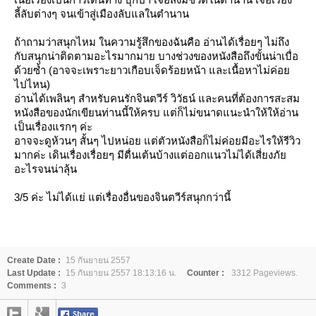
ลี้ลับต่างๆ จนเข้าสู่เมืองลับแลในตำนาน
ถ้าถามว่าสนุกไหม ในความรู้สึกของฉันคือ อ่านได้เรื่อยๆ ไม่ถึง
กับสนุกน่าติดตามอะไรมากมาย บางช่วงของหนังสือถึงขั้นน่าเบื่อ
ด้วยซ้ำ (อาจจะเพราะยาวเกือบเจ็ดร้อยหน้า และเนื้อหาไม่ค่อ
ไปไหน)
อ่านได้เพลินๆ สำหรับคนรักจินตวีร์ วิวัธน์ และคนที่ต้องการสะสม
หนังสือของนักเขียนท่านนี้ให้ครบ แต่ก็ไม่ขนาดแนะนำให้ให้อ่าน
เป็นเรื่องแรกๆ ค่ะ
อาจจะดูห้วนๆ สั้นๆ ไปหน่อย แต่ตัวหนังสือก็ไม่ค่อยมีอะไรให้รีวิว
มากค่ะ เดินเรื่องเรื่อยๆ มีตื่นเต้นบ้างแต่ออกแนวไม่ได้เสี่ยงภั
อะไรจนน่าลุ้น
3/5 ค่ะ ไม่ได้แย่ แต่เรื่องอื่นของจินตวีร์สนุกกว่านี้
Create Date :
15 กันยายน 2557
Last Update :
15 กันยายน 2557 18:13:16 น.
Counter :
3312 Pageviews.
Comments :
3