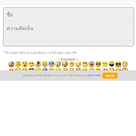
*ใช้ code html ตกแต่งข้อความได้เฉพาะสมาชิก
+
Emotion
+
BlogGang.com ใช้คุกกี้เพื่อพัฒนาประสบการณ์การใช้งานของคุณ
อ่านเพิ่มเติมได้ที่นี่
น่าอ่านนะค่ะ เล็งมาพักหนึ่งเหมือนกันว่า
อยากได้ แต่ว่าพอดีจะสอยมาหมดก็แบบว่า
เยอะไปเพราะว่าราคาหนังสือไม่ถูกเลยสำหรับ
กรู๊ฟค่ะ เลยค่อยๆ ทะยอยเอานิดๆ หน่อยๆ น่ะค่ะ